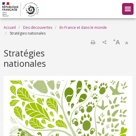
Aller au contenu principal
Fil d'Ariane
Accueil
Des découvertes
En France et dans le monde
Stratégies nationales
+
A
-
A
Imprimer
Stratégies
nationales