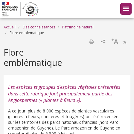
Aller au contenu principal
Fil d'Ariane
Accueil
Des connaissances
Patrimoine naturel
Flore emblématique
+
A
-
A
Imprimer
Flore
emblématique
Les espèces et groupes d'espèces végétales présentées
dans cette rubrique font principalement partie des
Angiospermes (« plantes à fleurs »).
A ce jour, plus de 8 000 espèces de plantes vasculaires
(plantes à fleurs, conifères et fougères) ont été recensées
sur les territoires des parcs nationaux français (hors Parc
amazonien de Guyane). Le Parc amazonien de Guyane en
compterait plus de 5 500 à lui seul.