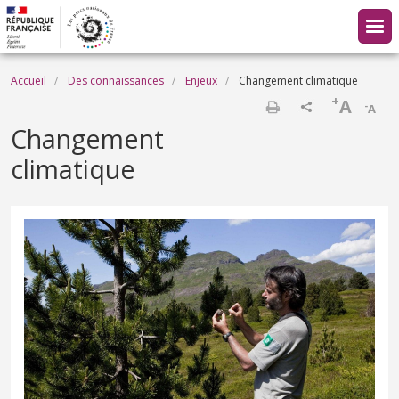
Aller au contenu principal
Fil d'Ariane
Accueil
Des connaissances
Enjeux
Changement climatique
+
A
-
A
Imprimer
Changement
climatique