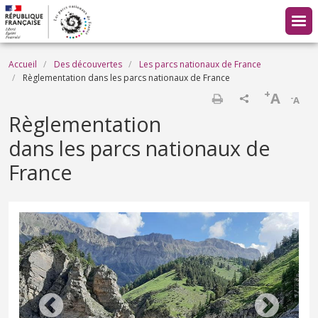
Aller au contenu principal
Fil d'Ariane
Accueil
Des découvertes
Les parcs nationaux de France
Règlementation dans les parcs nationaux de France
+
A
-
A
Imprimer
Règlementation
dans les parcs nationaux de
France