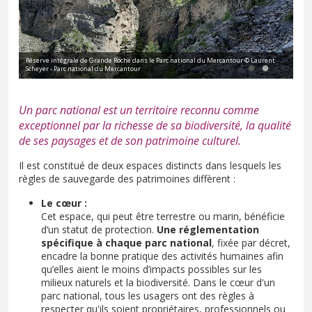
c
Réserve intégrale de Grande Roche dans le Parc national du Mercantour © Laurent
Rés
Scheyer - Parc national du Mercantour
nat
Un parc national est un territoire reconnu comme
exceptionnel par la richesse de sa biodiversité, la qualité
de ses paysages et de son patrimoine culturel.
Il est constitué de deux espaces distincts dans lesquels les
règles de sauvegarde des patrimoines diffèrent :
Le cœur :
Cet espace, qui peut être terrestre ou marin, bénéficie
d’un statut de protection.
Une réglementation
spécifique à chaque parc national
, fixée par décret,
encadre la bonne pratique des activités humaines afin
qu’elles aient le moins d’impacts possibles sur les
milieux naturels et la biodiversité. Dans le cœur d'un
parc national, tous les usagers ont des règles à
respecter qu'ils soient propriétaires, professionnels ou