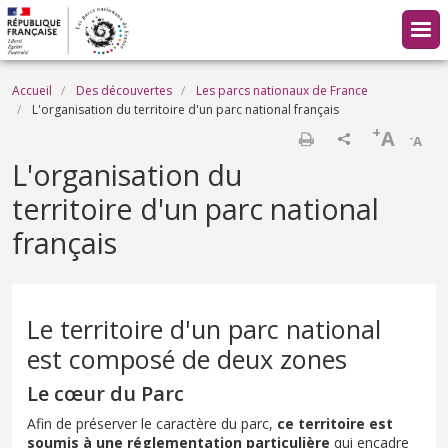
Aller au contenu principal
Fil d'Ariane
Accueil
Des découvertes
Les parcs nationaux de France
L'organisation du territoire d'un parc national français
+
A
-
A
Imprimer
L'organisation du
territoire d'un parc national
français
Le territoire d'un parc national
est composé de deux zones
Le cœur du Parc
Afin de préserver le caractère du parc,
ce territoire est
soumis à une réglementation particulière
qui encadre