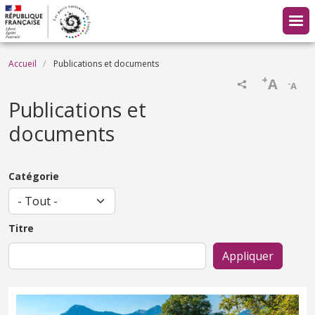
Aller au contenu principal
Fil d'Ariane
Accueil
Publications et documents
+
A
-
A
Publications et
documents
Catégorie
Titre