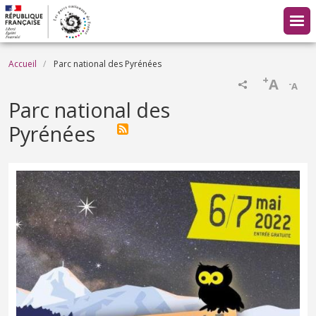
Aller au contenu principal
Fil d'Ariane
Accueil
Parc national des Pyrénées
+
A
-
A
Parc national des
Pyrénées