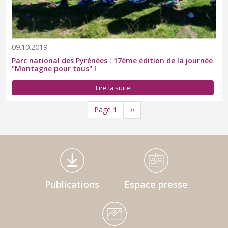
09.10.2019
Parc national des Pyrénées : 17ème édition de la journée
"Montagne pour tous" !
Lire la suite
Pagination
Page suivante
››
Page 1
Médiathèque Footer
Publications
Espace presse