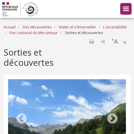
Aller au contenu principal
Fil d'Ariane
Accueil
Des découvertes
Visiter et s'émerveiller
L'accessibilité
Parc national du Mercantour
Sorties et découvertes
+
A
-
A
Imprimer
Sorties et
découvertes