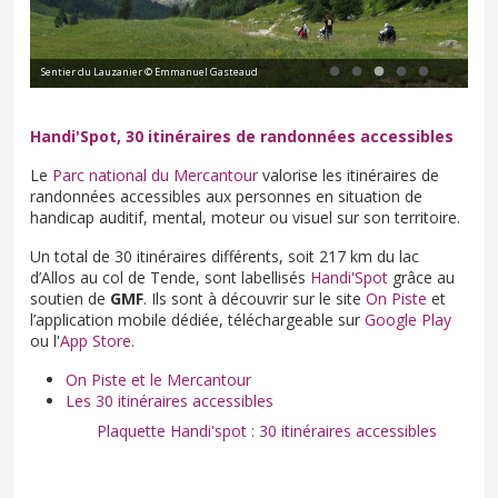
Sentier du Lauzanier © Emmanuel Gasteaud
Tab
Handi'Spot, 30 itinéraires de randonnées accessibles
Le
Parc national du Mercantour
valorise les itinéraires de
randonnées accessibles aux personnes en situation de
handicap auditif, mental, moteur ou visuel
sur son territoire.
Un total de 30 itinéraires différents, soit 217 km du lac
d’Allos au col de Tende, sont labellisés
Handi'Spot
grâce au
soutien de
GMF
. Ils sont à découvrir sur le site
On Piste
et
l’application mobile dédiée, téléchargeable sur
Google Play
ou l'
App Store
.
On Piste et le Mercantour
Les 30 itinéraires accessibles
Plaquette Handi'spot : 30 itinéraires accessibles