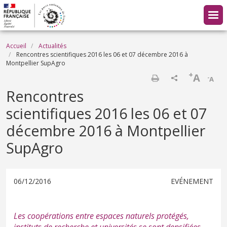
Aller au contenu principal
Fil d'Ariane
Accueil
Actualités
Rencontres scientifiques 2016 les 06 et 07 décembre 2016 à
Montpellier SupAgro
+
A
-
A
Imprimer
Rencontres
scientifiques 2016 les 06 et 07
décembre 2016 à Montpellier
SupAgro
06/12/2016
EVÉNEMENT
Les coopérations entre espaces naturels protégés,
instituts de recherche et universités se sont densifiées