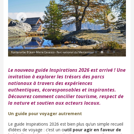
Fontanalbe © Jean-Marie Cevasco - Parc national du Mercantour
Cin
Le nouveau guide Inspirations 2026 est arrivé ! Une
invitation à explorer les trésors des parcs
nationaux à travers des expériences
authentiques, écoresponsables et inspirantes.
Découvrez comment concilier tourisme, respect de
la nature et soutien aux acteurs locaux.
Un guide pour voyager autrement
Le guide Inspirations 2026 est bien plus qu’un simple recueil
d’idées de voyage : c’est un o
util pour agir en faveur de