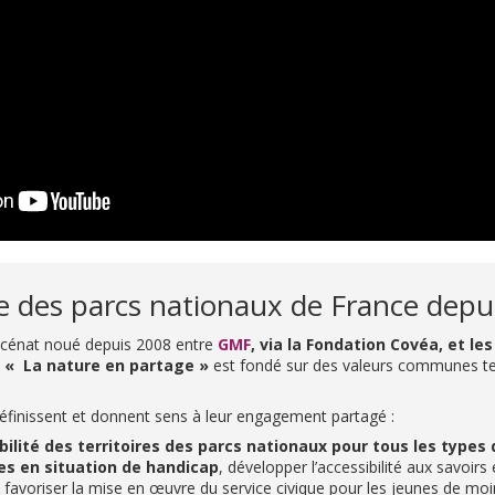
des parcs nationaux de France depu
écénat noué depuis 2008 entre
GMF
, via la Fondation Covéa, et le
e « La nature en partage »
est fondé sur des valeurs communes te
finissent et donnent sens à leur engagement partagé :
sibilité des territoires des parcs nationaux pour tous les types
es en situation de handicap
, développer l’accessibilité aux savoirs e
 favoriser la mise en œuvre du service civique pour les jeunes de moi