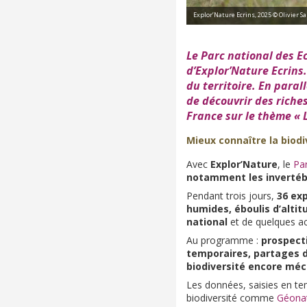
Explor’Nature Ecrins, 2025 © Olivier Sa
Le Parc national des Ecr
d’Explor’Nature Ecrins
du territoire. En para
de découvrir des riche
France sur le thème « 
Mieux connaître la biodi
Avec
Explor’Nature
, le
Par
notamment les inverté
Pendant trois jours,
36 exp
humides, éboulis d’altit
national
et de quelques ac
Au programme :
prospecti
temporaires, partages 
biodiversité encore méc
Les données, saisies en tem
biodiversité comme
Géona