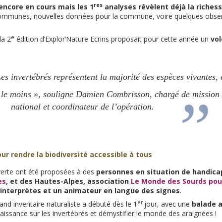
res
encore en cours mais les 1
analyses révèlent déjà la riches
ommunes, nouvelles données pour la commune, voire quelques observa
e
la 2
édition d’Explor’Nature Ecrins proposait pour cette année un
vol
es invertébrés représentent la majorité des espèces vivantes, 
 le moins », souligne Damien Combrisson, chargé de mission 
national et coordinateur de l’opération.
our rendre la biodiversité accessible à tous
verte ont été proposées à des
personnes en situation de handicap
es
, et des Hautes-Alpes, association
Le Monde des Sourds pou
interprètes et un animateur en langue des signes
.
er
nd inventaire naturaliste a débuté dès le 1
jour, avec une
balade 
nnaissance sur les invertébrés et démystifier le monde des araignées !