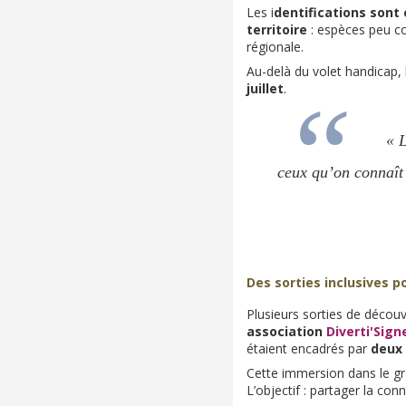
Les i
dentifications sont 
territoire
: espèces peu c
régionale.
Au-delà du volet handicap, 
juillet
.
« L
ceux qu’on connaît
Des sorties inclusives p
Plusieurs sorties de décou
association
Diverti'Sign
étaient encadrés par
deux 
Cette immersion dans le gra
L’objectif : partager la co