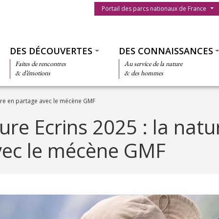
Menu du parc
Portail des parcs nationaux de France
Thématiques
DES DÉCOUVERTES
DES CONNAISSANCES
Faites de rencontres
Au service de la nature
& d’émotions
& des hommes
ture en partage avec le mécène GMF
ure Ecrins 2025 : la natu
vec le mécène GMF