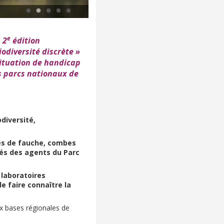
Explor’Nature Ecrins, 2025 © Olivier Sabatier – Parc national
e
 2
édition
odiversité discrète »
situation de handicap
s parcs nationaux de
diversité,
ries de fauche, combes
tés des agents du Parc
 laboratoires
e faire connaître la
ux bases régionales de