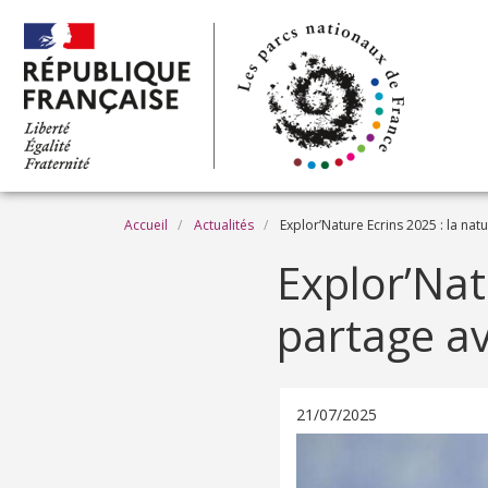
Aller au contenu principal
Fil d'Ariane
Accueil
Actualités
Explor’Nature Ecrins 2025 : la na
Explor’Nat
partage a
21/07/2025