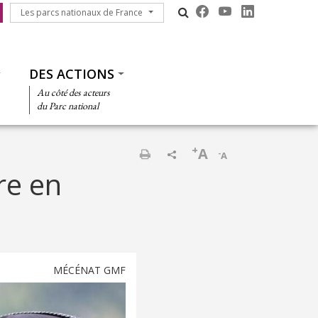
Les parcs nationaux de France
Les parcs nationaux de France
DES ACTIONS
Au côté des acteurs
du Parc national
+
A
-
A
Imprimer
re en
MÉCÉNAT GMF