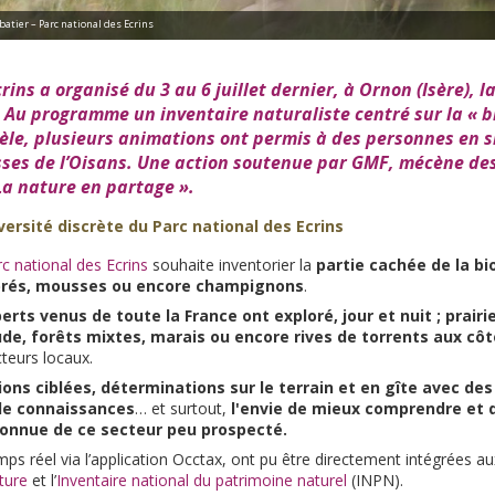
batier – Parc national des Ecrins
ins a organisé du 3 au 6 juillet dernier, à Ornon (Isère), la
. Au programme un inventaire naturaliste centré sur la « bi
llèle, plusieurs animations ont permis à des personnes en 
sses de l’Oisans. Une action soutenue par
GMF
, mécène de
La nature en partage ».
versité discrète du Parc national des Ecrins
c national des Ecrins
souhaite inventorier la
partie cachée de la bio
brés, mousses ou encore champignons
.
erts venus de toute la France ont exploré, jour et nuit ; prai
ude, forêts mixtes, marais ou encore rives de torrents aux cô
teurs locaux.
ons ciblées, déterminations sur le terrain et en gîte avec des
de connaissances
… et surtout,
l'envie de mieux comprendre et d
onnue de ce secteur peu prospecté.
ps réel via l’application Occtax, ont pu être directement intégrées a
ture
et l’
Inventaire national du patrimoine naturel
(INPN).