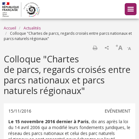
Aller au contenu principal
Fil d'Ariane
Accueil
Actualités
Colloque "Chartes de parcs, regards croisés entre parcs nationaux et
parcs naturels régionaux"
+
A
-
A
Imprimer
Colloque "Chartes
de parcs, regards croisés entre
parcs nationaux et parcs
naturels régionaux"
15/11/2016
EVÉNEMENT
Le 15 novembre 2016 dernier à Paris
, dix ans après la loi
du 14 avril 2006 qui a modifié leurs fondements juridiques, le
réseau des parcs nationaux et celui des parc naturels