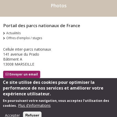
Photos
Portail des parcs nationaux de France
Actualités
Offres d'emploi / stages
Cellule inter-parcs nationaux
141 avenue du Prado
Bâtiment A
13008 MARSEILLE
Envoyer un email
Ce site utilise des cookies pour optimiser la
performance de nos services et améliorer votre
Suivez-nous
expérience utilisateur.
En poursuivant votre navigation, vous acceptez l'utilisation des
Plus d'informations
cookies.
Footer
Mentions légales
Accepter
Refuser