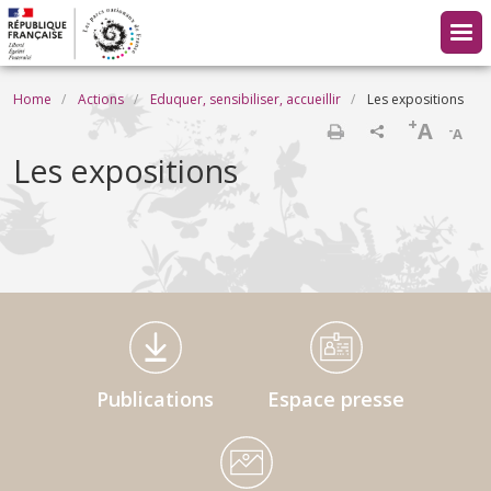
Skip to main content
Breadcrumb
Home
Actions
Eduquer, sensibiliser, accueillir
Les expositions
+
A
-
A
Print
Les expositions
Médiathèque Footer
Publications
Espace presse