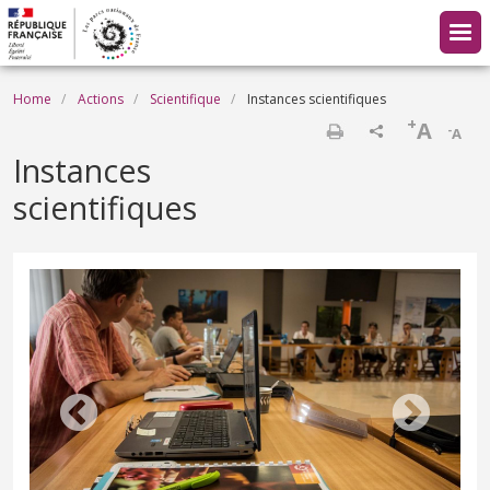
Skip to main content
Breadcrumb
Home
Actions
Scientifique
Instances scientifiques
+
A
-
A
Print
Instances
scientifiques