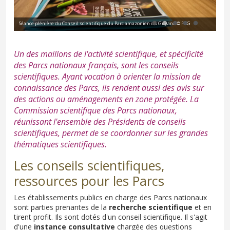
Séance plénière du Conseil scientifique du Parc amazonien du Guyane © PAG
Séa
Un des maillons de l'activité scientifique, et spécificité
des Parcs nationaux français, sont les conseils
scientifiques. Ayant vocation à orienter la mission de
connaissance des Parcs, ils rendent aussi des avis sur
des actions ou aménagements en zone protégée. La
Commission scientifique des Parcs nationaux,
réunissant l'ensemble des Présidents de conseils
scientifiques, permet de se coordonner sur les grandes
thématiques scientifiques.
Les conseils scientifiques,
ressources pour les Parcs
Les établissements publics en charge des Parcs nationaux
sont parties prenantes de la
recherche scientifique
et en
tirent profit. Ils sont dotés d'un conseil scientifique. Il s'agit
d'une
instance consultative
chargée des questions