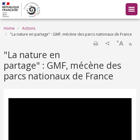
Skip to main content
Breadcrumb
Home
Actions
"La nature en partage" : GMF, mécène des parcs nationaux de France
+
A
-
A
Print
"La nature en
partage" : GMF, mécène des
parcs nationaux de France