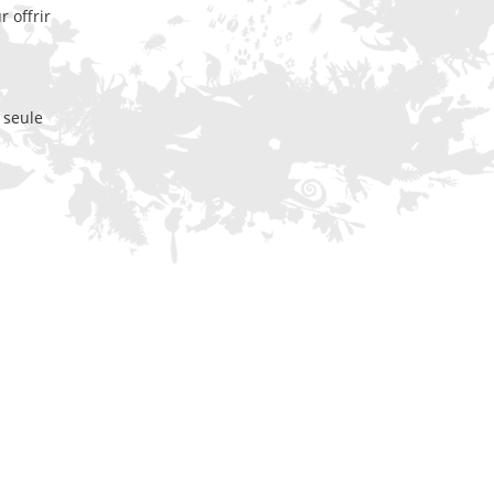
 offrir
 seule