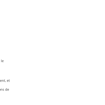
 le
ent, et
ons de