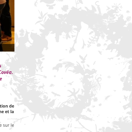
s
Covéa.
e
tion de
ne et la
 sur le