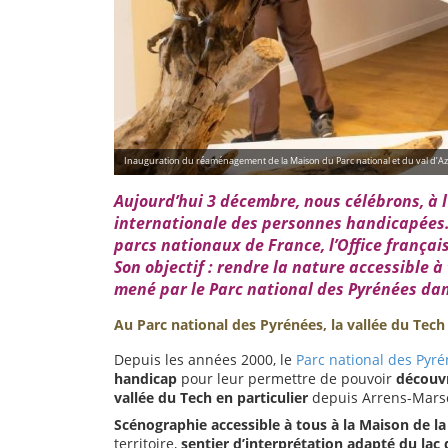
Inauguration du réaménagement de la Maison du Parc national et du val d’Az
Aujourd’hui 3 décembre, nous célébrons, à l’
internationale des personnes handicapées. 
parcs nationaux de France, l’Office françai
Son objectif : rendre la nature accessible à
mené par le Parc national des Pyrénées dan
Au Parc national des Pyrénées, la vallée du Tech un 
Depuis les années 2000, le
Parc national des Pyr
handicap
pour leur permettre de pouvoir
découvr
vallée du Tech en particulier
depuis Arrens-Marso
Scénographie accessible à tous
à la Maison de la
territoire,
sentier d’interprétation adapté
du lac