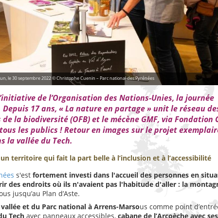
un, le 30 septembre 2022 © Christophe Cuenin – Parc national des Pyrénées
initiative de l’Organisation des Nations-Unies, la journée
Depuis 17 ans, « La nature en partage » unit le réseau de
s de la biodiversité (OFB) et le mécène GMF, via Fondation 
 tous les publics ! Retour en images sur le projet exemplair
s la vallée du Tech.
territoire qui fait la part belle à l’inclusion et à l’accessibilité
énées
s'est
fortement investi dans l'accueil des personnes en situa
ir des endroits où ils n'avaient pas l'habitude d'aller : la montag
us jusqu’au Plan d’Aste.
 vallée et du Parc national à Arrens-Marso
us comme point d’entrée
 du Tech
avec panneaux accessibles,
cabane de l’Arcoèche avec ses